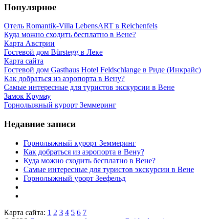
Популярное
Отель Romantik-Villa LebensART в Reichenfels
Куда можно сходить бесплатно в Вене?
Карта Австрии
Гостевой дом Bürstegg в Леке
Карта сайта
Гостевой дом Gasthaus Hotel Feldschlange в Риде (Инкрайс)
Как добраться из аэропорта в Вену?
Самые интересные для туристов экскурсии в Вене
Замок Крумау
Горнолыжный курорт Земмеринг
Недавние записи
Горнолыжный курорт Земмеринг
Как добраться из аэропорта в Вену?
Куда можно сходить бесплатно в Вене?
Самые интересные для туристов экскурсии в Вене
Горнолыжный урорт Зеефельд
Карта сайта:
1
2
3
4
5
6
7