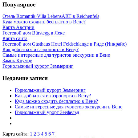
Популярное
Отель Romantik-Villa LebensART в Reichenfels
Куда можно сходить бесплатно в Вене?
Карта Австрии
Гостевой дом Bürstegg в Леке
Карта сайта
Гостевой дом Gasthaus Hotel Feldschlange в Риде (Инкрайс)
Как добраться из аэропорта в Вену?
Самые интересные для туристов экскурсии в Вене
Замок Крумау
Горнолыжный курорт Земмеринг
Недавние записи
Горнолыжный курорт Земмеринг
Как добраться из аэропорта в Вену?
Куда можно сходить бесплатно в Вене?
Самые интересные для туристов экскурсии в Вене
Горнолыжный урорт Зеефельд
Карта сайта:
1
2
3
4
5
6
7