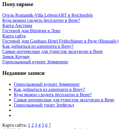
Популярное
Отель Romantik-Villa LebensART в Reichenfels
Куда можно сходить бесплатно в Вене?
Карта Австрии
Гостевой дом Bürstegg в Леке
Карта сайта
Гостевой дом Gasthaus Hotel Feldschlange в Риде (Инкрайс)
Как добраться из аэропорта в Вену?
Самые интересные для туристов экскурсии в Вене
Замок Крумау
Горнолыжный курорт Земмеринг
Недавние записи
Горнолыжный курорт Земмеринг
Как добраться из аэропорта в Вену?
Куда можно сходить бесплатно в Вене?
Самые интересные для туристов экскурсии в Вене
Горнолыжный урорт Зеефельд
Карта сайта:
1
2
3
4
5
6
7