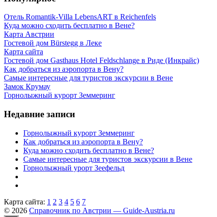
Отель Romantik-Villa LebensART в Reichenfels
Куда можно сходить бесплатно в Вене?
Карта Австрии
Гостевой дом Bürstegg в Леке
Карта сайта
Гостевой дом Gasthaus Hotel Feldschlange в Риде (Инкрайс)
Как добраться из аэропорта в Вену?
Самые интересные для туристов экскурсии в Вене
Замок Крумау
Горнолыжный курорт Земмеринг
Недавние записи
Горнолыжный курорт Земмеринг
Как добраться из аэропорта в Вену?
Куда можно сходить бесплатно в Вене?
Самые интересные для туристов экскурсии в Вене
Горнолыжный урорт Зеефельд
Карта сайта:
1
2
3
4
5
6
7
© 2026
Справочник по Австрии — Guide-Austria.ru